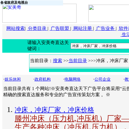
各省政府及电视台
网站搜索
|
分类目录
|
广告联盟
|
网站注册
|
广告业务
|
软件
生
请输入安美奇直达关
键词：
当前目录：
搜索
>>
当前目录
>>>冲床，冲床厂
·
·
·
·
·
娱乐休闲
政府机构
电脑网络
公司企业
教
当前目录共有 1 个网站!※安美奇直达天下广告平台将采用“云
精确的搜索直达服务和专业的广告宣传策划方案 。※
冲床，冲床厂家，冲床价格
滕州冲床（压力机,冲压机）厂家
生产各种冲床（冲压机,压力机），