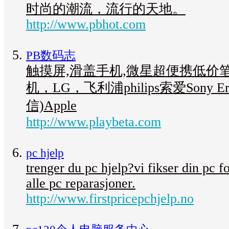
时尚的潮流，流行的天地。
http://www.pbhot.com
PB数码志
触摸屏,滑盖手机,微星超便携低价
机，LG，飞利浦philips索爱Sony Er
信)Apple
http://www.playbeta.com
pc hjelp
trenger du pc hjelp?vi fikser din pc for
alle pc reparasjoner.
http://www.firstpricepchjelp.no