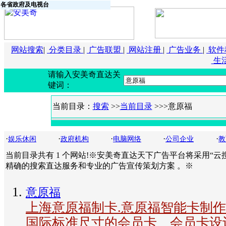
各省政府及电视台
网站搜索
|
分类目录
|
广告联盟
|
网站注册
|
广告业务
|
软件
生
请输入安美奇直达关
键词：
当前目录：
搜索
>>
当前目录
>>>意原福
·
·
·
·
·
娱乐休闲
政府机构
电脑网络
公司企业
教
当前目录共有 1 个网站!※安美奇直达天下广告平台将采用“云
精确的搜索直达服务和专业的广告宣传策划方案 。※
意原福
上海意原福制卡.意原福智能卡制作
国际标准尺寸的会员卡、会员卡设计