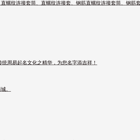
、直螺纹连接套筒、直螺纹连接套、钢筋直螺纹连接套筒、钢筋
传统周易起名文化之精华，为您名字添吉祥！
商城。