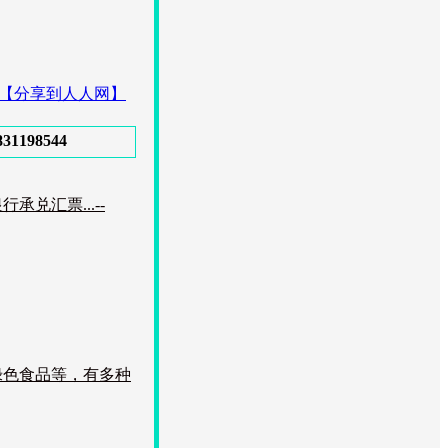
【分享到人人网】
98544
汇票...--
绿色食品等，有多种