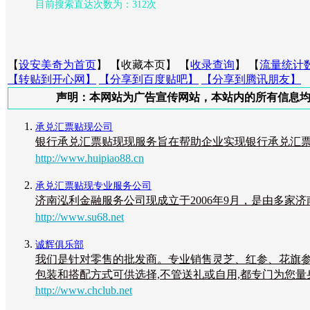
目前搜索直达次数为：312次
【
设安美奇为首页
】 【
收藏本页
】 【
收录查询
】 【
流量统计
【转贴到开心网】
【分享到百度贴吧】
【分享到腾讯朋友】
声明：本网站为广告宣传网站，本站内的所有信息均为广告，
承兑汇票贴现公司
银行承兑汇票贴现现服务旨在帮助企业实现银行承兑汇票贴
http://www.huipiao88.cn
承兑汇票贴现专业服务公司
济南泓利金融服务公司现成立于2006年9月，是由多家济南青年企
http://www.su68.net
诚辉俱乐部
我们是针对零售的批发商。专业销售灵芝、红参、花旗
包装和搭配方式可供选择,不管送礼或自用,都专门为您量
http://www.chclub.net