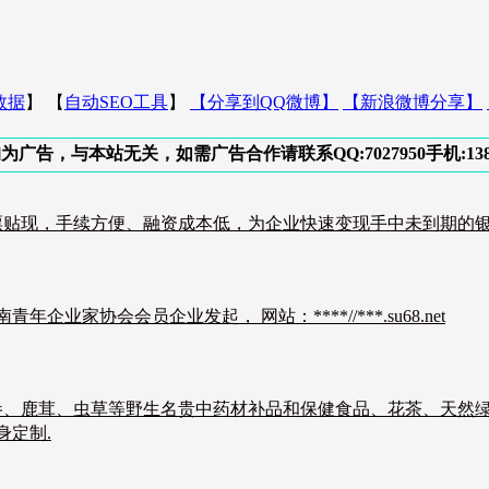
数据
】 【
自动SEO工具
】
【分享到QQ微博】
【新浪微博分享】
与本站无关，如需广告合作请联系QQ:7027950手机:138311
现，手续方便、融资成本低，为企业快速变现手中未到期的银行承兑
业家协会会员企业发起， 网站：****//***.su68.net
参、鹿茸、虫草等野生名贵中药材补品和保健食品、花茶、天然
身定制.