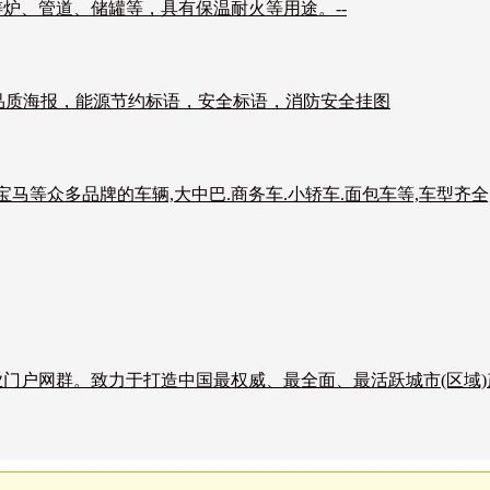
炉、管道、储罐等，具有保温耐火等用途。--
，品质海报，能源节约标语，安全标语，消防安全挂图
.宝马等众多品牌的车辆,大中巴.商务车.小轿车.面包车等,车型齐全
门户网群。致力于打造中国最权威、最全面、最活跃城市(区域)