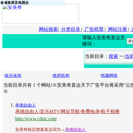
各省政府及电视台
网站搜索
|
分类目录
|
广告联盟
|
网站注册
|
请输入安美奇直达关
键词：
当前目录：
搜索
>>
当
·
·
·
娱乐休闲
政府机构
电脑网络
当前目录共有 1 个网站!※安美奇直达天下广告平台将采用“
※
承德自由人
承德自由人|音乐MTV|网址导航|免费收录|电子相册
http://www.cdztc.com
安美奇核定搜索直达词为→
承德自由人